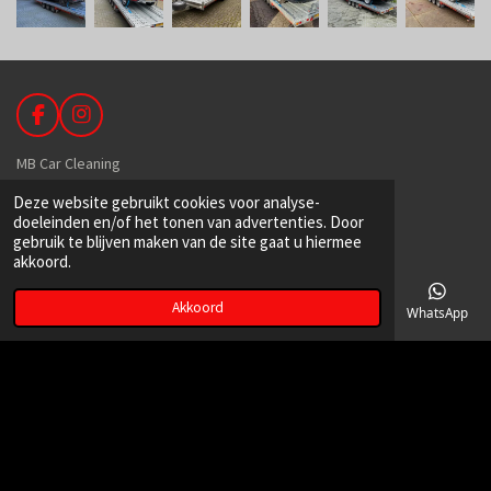
F
I
a
n
c
s
MB Car Cleaning
e
t
b
a
De Hoek 89
Deze website gebruikt cookies voor analyse-
o
g
doeleinden en/of het tonen van advertenties. Door
1601 MR Enkhuizen
o
r
gebruik te blijven maken van de site gaat u hiermee
k
a
akkoord.
m
Akkoord
06-39149129
E-mailadres
Telefoonnummer
Kaart
Facebook
WhatsApp
info@mbcarcleaning.nl
kvk:
71451722
BTW: NL002339942B71
© 2026 MB Car Cleaning