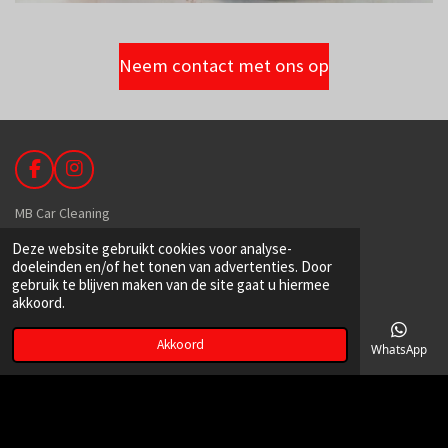
Neem contact met ons op
F
I
a
n
c
s
MB Car Cleaning
e
t
b
a
Deze website gebruikt cookies voor analyse-
De Hoek 89
o
g
doeleinden en/of het tonen van advertenties. Door
1601 MR Enkhuizen
o
r
gebruik te blijven maken van de site gaat u hiermee
k
a
akkoord.
m
Akkoord
06-39149129
E-mailadres
Telefoonnummer
Kaart
Facebook
WhatsApp
info@mbcarcleaning.nl
kvk:
71451722