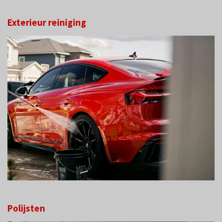
Exterieur rei
ni
ging
Polijsten