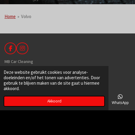
Home
»
Volvo
F
I
a
n
c
s
MB Car Cleaning
e
t
Deze website gebruikt cookies voor analyse-
b
a
De Hoek 89
doeleinden en/of het tonen van advertenties. Door
o
g
1601 MR Enkhuizen
gebruik te blijven maken van de site gaat u hiermee
o
r
akkoord.
k
a
m
Akkoord
06-39149129
E-mailadres
Telefoonnummer
Kaart
Facebook
WhatsApp
info@mbcarcleaning.nl
kvk:
71451722
BTW: NL002339942B71