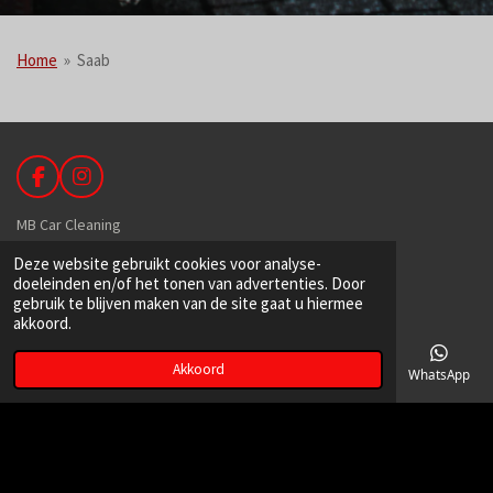
Home
»
Saab
F
I
a
n
c
s
MB Car Cleaning
e
t
Deze website gebruikt cookies voor analyse-
b
a
De Hoek 89
doeleinden en/of het tonen van advertenties. Door
o
g
1601 MR Enkhuizen
gebruik te blijven maken van de site gaat u hiermee
o
r
akkoord.
k
a
m
Akkoord
06-39149129
E-mailadres
Telefoonnummer
Kaart
Facebook
WhatsApp
info@mbcarcleaning.nl
kvk:
71451722
BTW: NL002339942B71