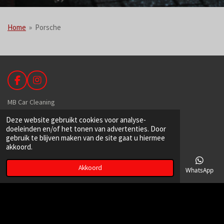
Home
»
Porsche
F
I
a
n
c
s
MB Car Cleaning
e
t
Deze website gebruikt cookies voor analyse-
b
a
De Hoek 89
doeleinden en/of het tonen van advertenties. Door
o
g
1601 MR Enkhuizen
gebruik te blijven maken van de site gaat u hiermee
o
r
akkoord.
k
a
m
Akkoord
06-39149129
E-mailadres
Telefoonnummer
Kaart
Facebook
WhatsApp
info@mbcarcleaning.nl
kvk:
71451722
BTW: NL002339942B71