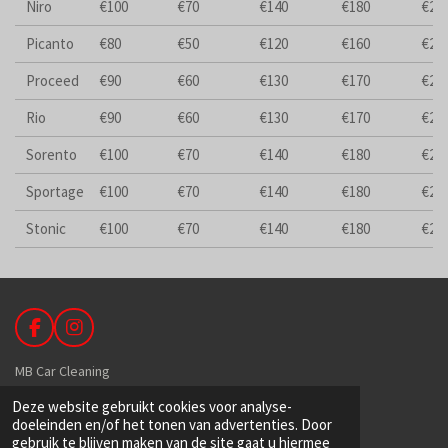
Niro
€100
€70
€140
€180
€24
Picanto
€80
€50
€120
€160
€21
Proceed
€90
€60
€130
€170
€22
Rio
€90
€60
€130
€170
€22
Sorento
€100
€70
€140
€180
€24
Sportage
€100
€70
€140
€180
€24
Stonic
€100
€70
€140
€180
€24
F
I
a
n
c
s
MB Car Cleaning
e
t
Deze website gebruikt cookies voor analyse-
b
a
De Hoek 89
doeleinden en/of het tonen van advertenties. Door
o
g
1601 MR Enkhuizen
gebruik te blijven maken van de site gaat u hiermee
o
r