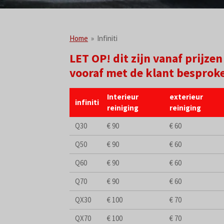
Home
»
Infiniti
LET OP! dit zijn vanaf prijz
vooraf met de klant besprok
Interieur
exterieur
infiniti
reiniging
reiniging
Q30
€ 90
€ 60
Q50
€ 90
€ 60
Q60
€ 90
€ 60
Q70
€ 90
€ 60
QX30
€ 100
€ 70
QX70
€ 100
€ 70