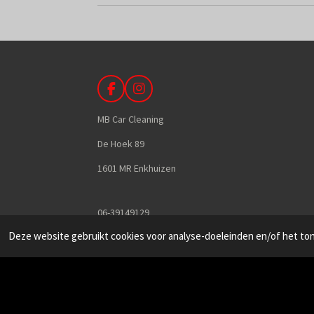
F
I
a
n
c
s
MB Car Cleaning
e
t
b
a
De Hoek 89
o
g
1601 MR Enkhuizen
o
r
k
a
m
06-39149129
Deze website gebruikt cookies voor analyse-doeleinden en/of het tone
info@mbcarcleaning.nl
kvk:
71451722
BTW: NL002339942B71
© 2026 MB Car Cleaning