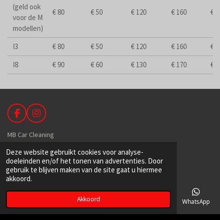
(geld ook
€ 80
€ 50
€ 120
€ 160
€ 2
voor de M
modellen)
I3
€ 80
€ 50
€ 120
€ 160
€ 2
I8
€ 90
€ 60
€ 130
€ 170
€ 2
F
I
a
n
c
s
MB Car Cleaning
e
t
Deze website gebruikt cookies voor analyse-
b
a
De Hoek 89
doeleinden en/of het tonen van advertenties. Door
o
g
1601 MR Enkhuizen
gebruik te blijven maken van de site gaat u hiermee
o
r
akkoord.
k
a
m
Akkoord
06-39149129
E-mailadres
Telefoonnummer
Kaart
Facebook
WhatsApp
info@mbcarcleaning.nl