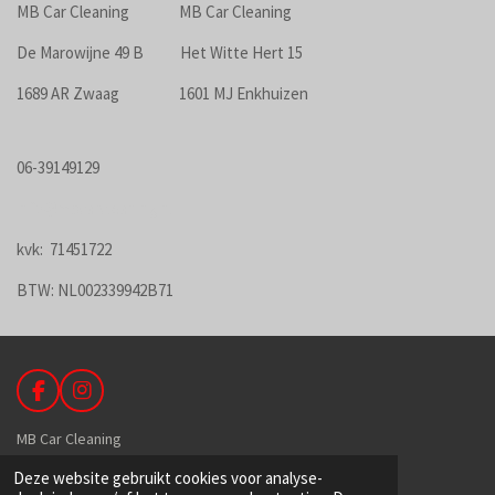
c
s
MB Car Cleaning MB Car Cleaning
e
t
b
a
De Marowijne 49 B Het Witte Hert 15
o
g
o
r
1689 AR Zwaag 1601 MJ Enkhuizen
k
a
m
06-3
91
49129
info@mbcarcleaning.nl
kvk:
71451722
BTW: NL002339942B71
F
I
a
n
c
s
MB Car Cleaning
e
t
Deze website gebruikt cookies voor analyse-
b
a
De Hoek 89