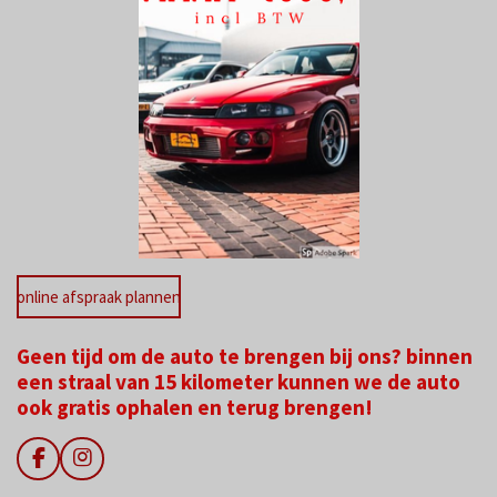
online afspraak plannen
Geen tijd om de auto te brengen bij ons? binnen
een straal van 15 kilometer kunnen we de auto
ook gratis ophalen en terug brengen!
F
I
a
n