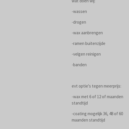
wat doen wij:
-wassen
-drogen
-wax aanbrengen
-ramen buitenzijde
-velgen reinigen
-banden
evt optie's tegen meerprijs:
-wax met 6 of 12 of maanden
standtijd
-coating mogelijk 36, 48 of 60
maanden standtijd