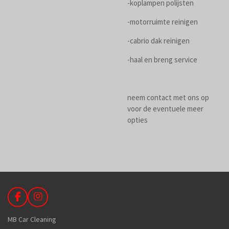
-koplampen polijsten
-motorruimte reinigen
-cabrio dak reinigen
-haal en breng service
neem contact met ons op
voor de eventuele meer
opties
F
I
a
n
c
s
MB Car Cleaning
e
t