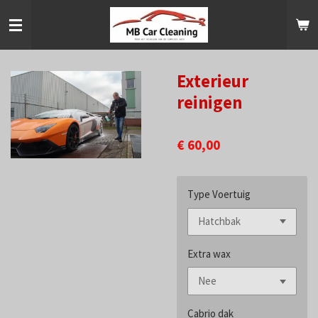
Ga
direct
naar
de
hoofdinhoud
Exterieur
reinigen
€ 60,00
Type Voertuig
Extra wax
Cabrio dak