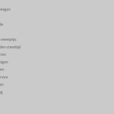
einigen
de
 meerprijs:
den standtijd
sten
nigen
gen
rvice
gen
ng