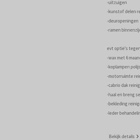
-uitzuigen
-kunstof delen r
-deuropeningen
-ramen binnenzij
evt optie's tegen
-wax met 6 maan
-koplampen polij
-motorruimte rei
-cabrio dak reini
-haal en breng se
-bekleding reini
-leder behandeli
Bekijk details