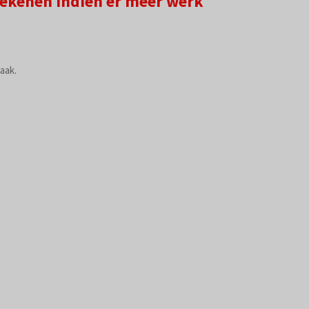
 rekenen indien er meer werk
aak.