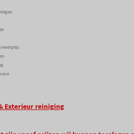
einigen
de
 meerprijs:
gen
ng
rvice
& Exterieur reiniging