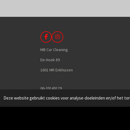
F
I
a
n
c
s
MB Car Cleaning
e
t
b
a
De Hoek 89
o
g
1601 MR Enkhuizen
o
r
k
a
m
06-39149129
Deze website gebruikt cookies voor analyse-doeleinden en/of het tone
info@mbcarcleaning.nl
kvk:
71451722
BTW: NL002339942B71
© 2026 MB Car Cleaning