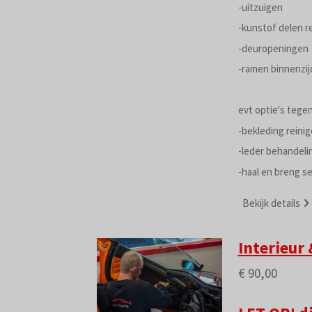
-uitzuigen
-kunstof delen r
-deuropeningen
-ramen binnenzij
evt optie's tegen
-bekleding reini
-leder behandeli
-haal en breng se
Bekijk details
Interieur 
€ 90,00