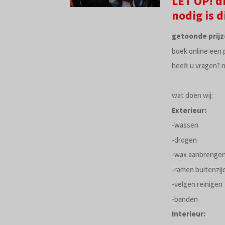
LET OP! d
nodig is 
getoonde prijz
boek online een 
heeft u vragen? 
wat doen wij:
Exterieur:
-wassen
-drogen
-wax aanbrenge
-ramen buitenzij
-velgen reinigen
-banden
Interieur: